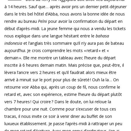
à 14 heures. Sauf que… après avoir pris un dernier petit-déjeuner
dans le très bel hôtel d’Abba, nous avons la bonne idée de nous
rendre au bureau
Pelni
pour avoir la confirmation du départ en
début d’après-midi. La jeune femme qui nous a vendu les tickets
nous explique dans une langue hésitant entre le
bahasa
indonesia
et l’anglais très sommaire qu’il n’y aura pas de bateau
aujourd’hui. Je crois comprendre les mots « retard » et «
demain ». Elle me montre un tableau avec l’heure du départ
inscrite à 6 heures demain matin. Mais précise que, peut-être, il
lèvera l’ancre vers 2 heures et qu’il faudrait alors mieux être
arrivé à minuit sur le port pour plus de sûreté ! Ouh la la… On
retourne voir Abba qui, après un coup de fil, nous confirme le
retard et, avec son expérience, estime l’heure du départ plutôt
vers 7 heures ! Qui croire ? Dans le doute, on lui reloue la
chambre pour une nuit. Comme pour s’excuser de tous ces
tracas, il nous invite ce soir à venir diner au buffet de son
luxueux établissement. Je passe l’après-midi à rattraper un peu
de mon retard d’écriture. Avec mon ennui d’ordinateur, j’en ai