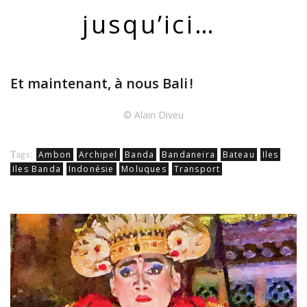
jusqu’ici…
Et maintenant, à nous Bali !
© Alain Diveu
Tags:
Ambon
Archipel
Banda
Bandaneira
Bateau
Iles
Iles Banda
Indonésie
Moluques
Transport